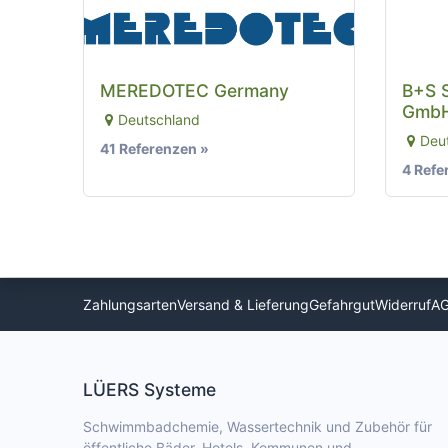
MEREDOTEC Germany
B+S 
GmbH
Deutschland
Deu
41 Referenzen »
4 Refe
Zahlungsarten
Versand & Lieferung
Gefahrgut
Widerruf
A
LÜERS Systeme
Schwimmbadchemie, Wassertechnik und Zubehör für
öffentliche Bäder, Hotels, Kommunen und