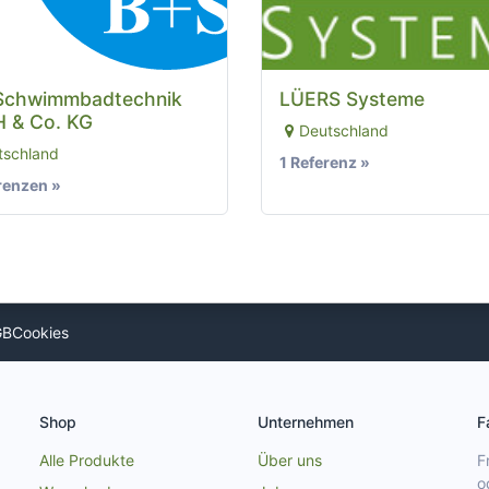
Schwimmbadtechnik
LÜERS Systeme
 & Co. KG
Deutschland
tschland
1 Referenz »
renzen »
GB
Cookies
Shop
Unternehmen
F
Alle Produkte
Über uns
F
o