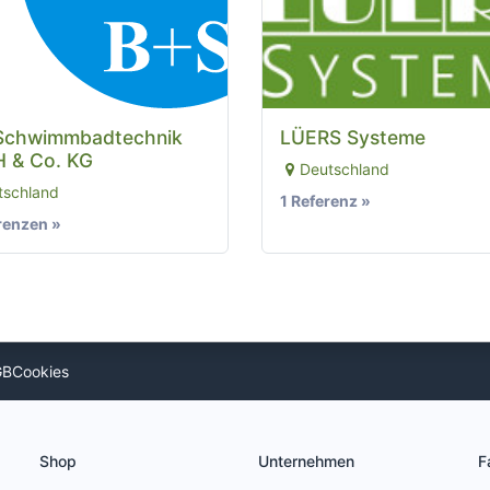
Schwimmbadtechnik
LÜERS Systeme
 & Co. KG
Deutschland
tschland
1 Referenz »
renzen »
GB
Cookies
Shop
Unternehmen
F