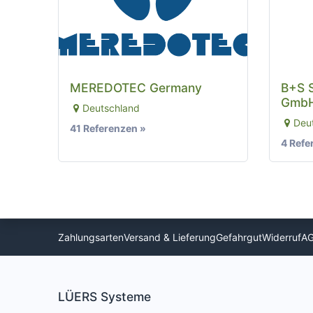
MEREDOTEC Germany
B+S 
GmbH
Deutschland
Deu
41 Referenzen »
4 Refe
Zahlungsarten
Versand & Lieferung
Gefahrgut
Widerruf
A
LÜERS Systeme