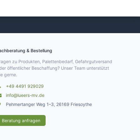
achberatung & Bestellung
ragen zu Produkten, Palettenbedarf, Gefahrgutversand
der öffentlicher Beschaffung? Unser Team unterstützt
ie gerne.
+49 4491 929029
info@lueers-mv.de
Pehmertanger Weg 1–3, 26169 Friesoythe
Beratung anfragen