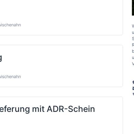
Zwischenahn
W
u
S
R
b
g
u
V
Zwischenahn
lieferung mit ADR-Schein