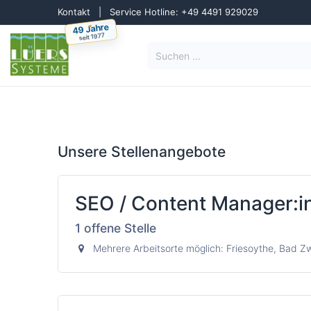
Zum Inhalt springen
Kontakt
|
Service Hotline: +49 4491 929029
49 Jahre
seit 1977
Lösungen
Reinigun
Unsere Stellenangebote
SEO / Content Manager:in
1
offene Stelle
Mehrere Arbeitsorte möglich: Friesoythe, Bad 