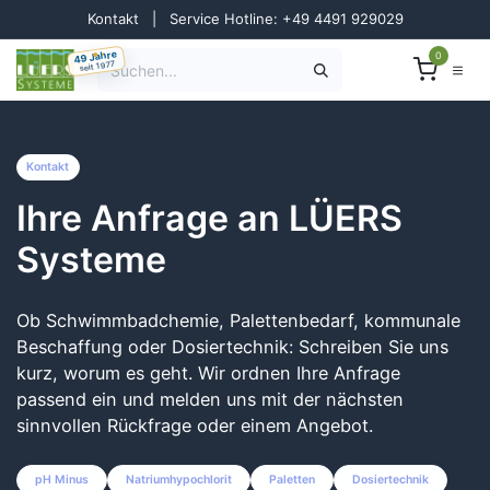
Zum Inhalt springen
Kontakt
|
Service Hotline: +49 4491 929029
49 Jahre
0
seit 1977
Kontakt
Ihre Anfrage an LÜERS
Systeme
Ob Schwimmbadchemie, Palettenbedarf, kommunale
Beschaffung oder Dosiertechnik: Schreiben Sie uns
kurz, worum es geht. Wir ordnen Ihre Anfrage
passend ein und melden uns mit der nächsten
sinnvollen Rückfrage oder einem Angebot.
pH Minus
Natriumhypochlorit
Paletten
Dosiertechnik