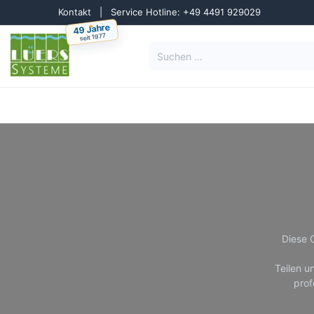
Zum Inhalt springen
Kontakt
|
Service Hotline: +49 4491 929029
49 Jahre
seit 1977
Lösungen
Reinigun
Diese 
Teilen u
prof