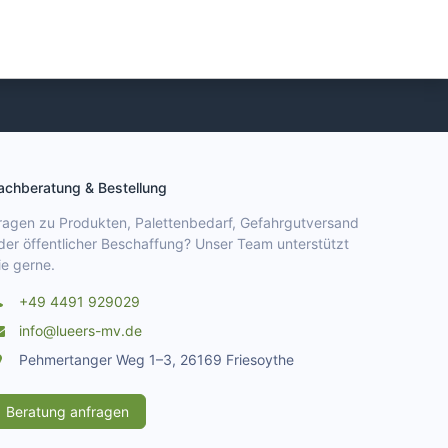
achberatung & Bestellung
ragen zu Produkten, Palettenbedarf, Gefahrgutversand
der öffentlicher Beschaffung? Unser Team unterstützt
ie gerne.
+49 4491 929029
info@lueers-mv.de
Pehmertanger Weg 1–3, 26169 Friesoythe
Beratung anfragen