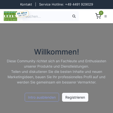
Zum Inhalt springen
Kontakt
|
Service Hotline: +49 4491 929029
49 Jahre
0
seit 1977
Willkommen!
Diese Community richtet sich an Fachleute und Enthusiasten
unserer Produkte und Dienstleistungen.
Teilen und diskutieren Sie die besten Inhalte und neuen
Marketingideen, bauen Sie Ihr professionelles Profil auf und
werden Sie gemeinsam ein besserer Vermarkter.
Intro ausblenden
Registrieren