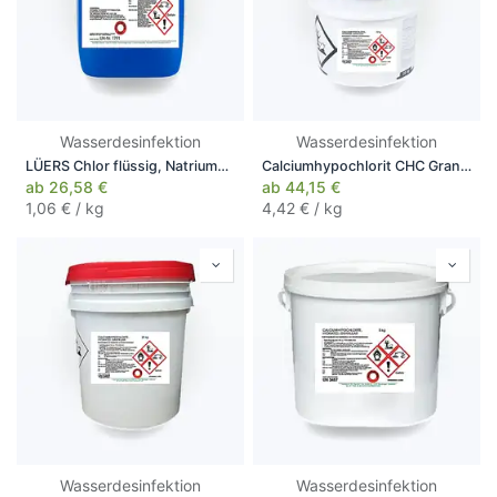
Wasserdesinfektion
Wasserdesinfektion
LÜERS Chlor flüssig, Natriumhypochlorit, 25 kg
Calciumhypochlorit CHC Granulat, 10 kg
ab
26,58
€
ab
44,15
€
1,06
€ / kg
4,42
€ / kg
Wasserdesinfektion
Wasserdesinfektion