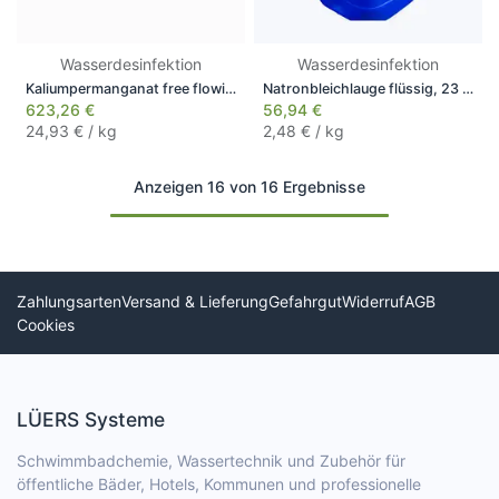
Wasserdesinfektion
Wasserdesinfektion
Kaliumpermanganat free flowing CN, 25 kg Eimer
Natronbleichlauge flüssig, 23 kg
623,26
€
56,94
€
24,93
€ / kg
2,48
€ / kg
Anzeigen 16 von 16 Ergebnisse
Zahlungsarten
Versand & Lieferung
Gefahrgut
Widerruf
AGB
Cookies
LÜERS Systeme
Schwimmbadchemie, Wassertechnik und Zubehör für
öffentliche Bäder, Hotels, Kommunen und professionelle