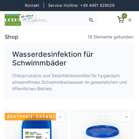
Zum Inhalt springen
Kontakt
|
Service Hotline: +49 4491 929029
49 Jahre
0
seit 1977
Shop
16 Elemente gefunden.
Wasserdesinfektion für
Schwimmbäder
Chlorprodukte und Desinfektionsmittel für hygienisch
einwandfreies Schwimmbadwasser im gewerblichen und
öffentlichen Betrieb.
BESTPREIS-GARANTIE