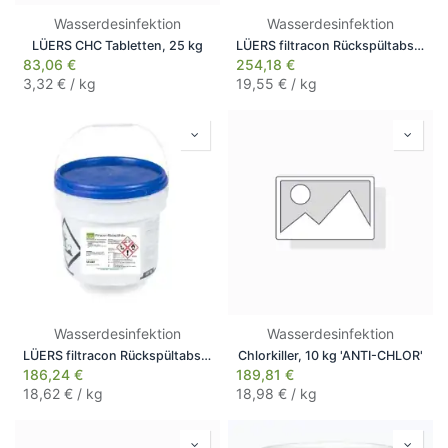
Wasserdesinfektion
Wasserdesinfektion
LÜERS CHC Tabletten, 25 kg
LÜERS filtracon Rückspültabs, 13 kg
83,06
€
254,18
€
3,32
€ / kg
19,55
€ / kg
Wasserdesinfektion
Wasserdesinfektion
LÜERS filtracon Rückspültabs, 10 kg
Chlorkiller, 10 kg 'ANTI-CHLOR'
186,24
€
189,81
€
18,62
€ / kg
18,98
€ / kg