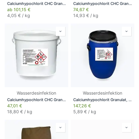
Calciumhypochlorit CHC Granulat, im weißen Eimer, 25 kg
Calciumhypochlorit CHC Granulat, 5 kg
ab
101,15
€
74,67
€
4,05
€ / kg
14,93
€ / kg
Wasserdesinfektion
Wasserdesinfektion
Calciumhypochlorit CHC Granulat, 2,5 kg
Calciumhypochlorit Granulat, im blauen Fass, 25 kg
47,01
€
147,26
€
18,80
€ / kg
5,89
€ / kg