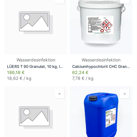
Wasserdesinfektion
Wasserdesinfektion
LÜERS T 90 Granulat, 10 kg, langsam löslich
Calciumhypochlorit CHC Granulat, 8 kg
186,18
€
62,24
€
18,62
€ / kg
7,78
€ / kg