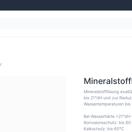
g
Wasseraufbereitung
Schwimmbad-Ausstattung
r
Mineralstoff
Mineralstofflösung exali
bis 21°dH und zur Reduzi
Wassertemperaturen bis 
Bei Wasserhärte >21°dH 
Korrosionsschutz: bis 60
Kalkschutz: bis 60°C