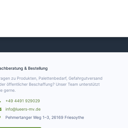
achberatung & Bestellung
ragen zu Produkten, Palettenbedarf, Gefahrgutversand
der öffentlicher Beschaffung? Unser Team unterstützt
ie gerne.
+49 4491 929029
info@lueers-mv.de
Pehmertanger Weg 1–3, 26169 Friesoythe