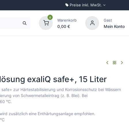
Preise inkl. MwSt.
0
Warenkorb
Gast
0,00
€
Mein Konto
Palettenkonfigurator
lösung exaliQ safe+, 15 Liter
Q safe+ zur Härtestabilisierung und Korrosionsschutz bei Wässern
erung von Schwermetalleintrag (z. B. Blei). Bei
60 °C.
wird zusätzlich eine Enthärtungsanlage empfohlen.
 °C