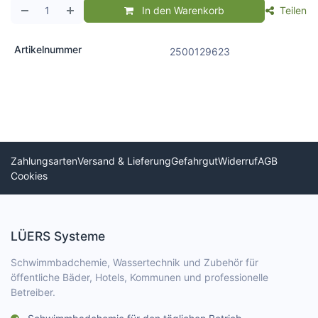
In den Warenkorb
Teilen
Artikelnummer
2500129623
Zahlungsarten
Versand & Lieferung
Gefahrgut
Widerruf
AGB
Cookies
LÜERS Systeme
Schwimmbadchemie, Wassertechnik und Zubehör für
öffentliche Bäder, Hotels, Kommunen und professionelle
Betreiber.