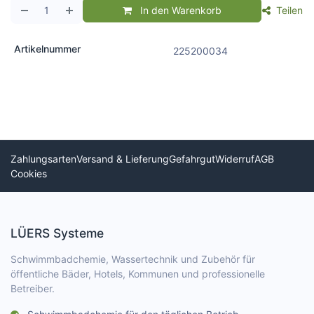
In den Warenkorb
Teilen
Artikelnummer
225200034
Zahlungsarten
Versand & Lieferung
Gefahrgut
Widerruf
AGB
Cookies
LÜERS Systeme
Schwimmbadchemie, Wassertechnik und Zubehör für
öffentliche Bäder, Hotels, Kommunen und professionelle
Betreiber.