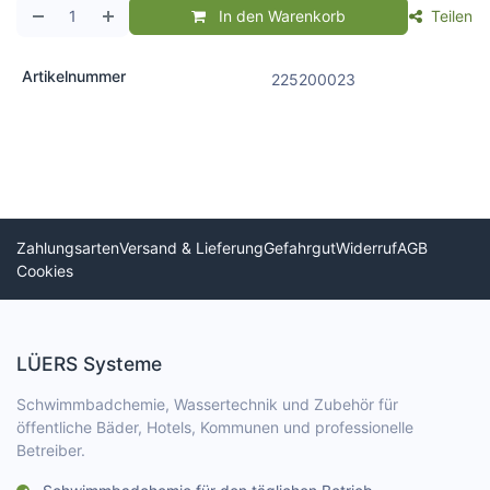
In den Warenkorb
Teilen
Artikelnummer
225200023
Zahlungsarten
Versand & Lieferung
Gefahrgut
Widerruf
AGB
Cookies
LÜERS Systeme
Schwimmbadchemie, Wassertechnik und Zubehör für
öffentliche Bäder, Hotels, Kommunen und professionelle
Betreiber.