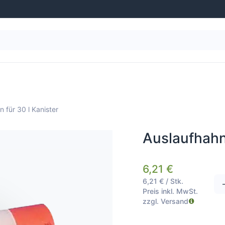
g
Wasseraufbereitung
Schwimmbad-Ausstattung
 für 30 l Kanister
Auslaufhahn 
6,21
€
6,21
€
/
Stk.
Preis inkl. MwSt.
zzgl. Versand