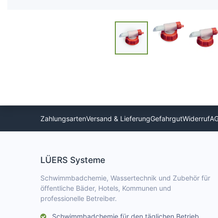
Zahlungsarten
Versand & Lieferung
Gefahrgut
Widerruf
A
LÜERS Systeme
Schwimmbadchemie, Wassertechnik und Zubehör für
öffentliche Bäder, Hotels, Kommunen und
professionelle Betreiber.
Schwimmbadchemie für den täglichen Betrieb