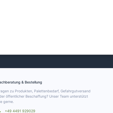
achberatung & Bestellung
ragen zu Produkten, Palettenbedarf, Gefahrgutversand
der öffentlicher Beschaffung? Unser Team unterstützt
ie gerne.
+49 4491 929029