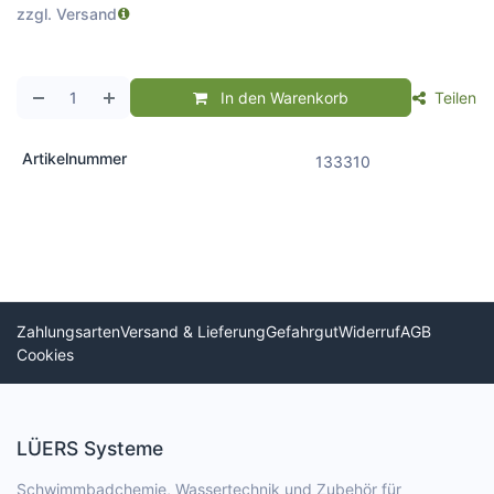
zzgl. Versand
In den Warenkorb
Teilen
Artikelnummer
133310
Zahlungsarten
Versand & Lieferung
Gefahrgut
Widerruf
AGB
Cookies
LÜERS Systeme
Schwimmbadchemie, Wassertechnik und Zubehör für