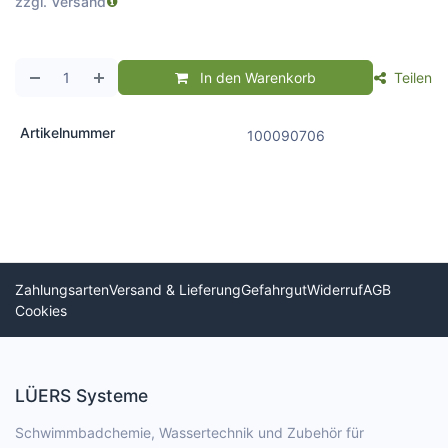
zzgl. Versand
In den Warenkorb
Teilen
Artikelnummer
100090706
Zahlungsarten
Versand & Lieferung
Gefahrgut
Widerruf
AGB
Cookies
LÜERS Systeme
Schwimmbadchemie, Wassertechnik und Zubehör für