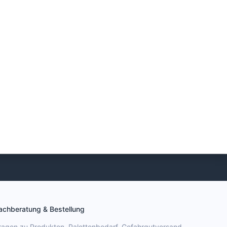
achberatung & Bestellung
ragen zu Produkten, Palettenbedarf, Gefahrgutversand