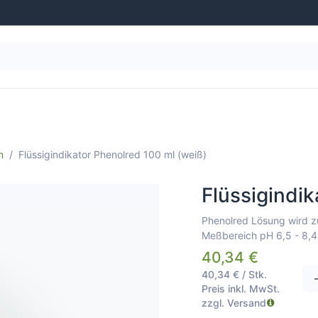
g
Wasseraufbereitung
Schwimmbad-Ausstattung
n
Flüssigindikator Phenolred 100 ml (weiß)
Flüssigindik
Phenolred Lösung wird 
Meßbereich pH 6,5 - 8,4
40,34
€
40,34
€
/
Stk.
Preis inkl. MwSt.
zzgl. Versand