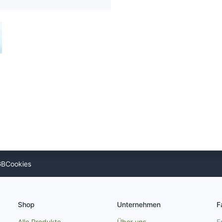
GB
Cookies
Shop
Unternehmen
F
Alle Produkte
Über uns
F