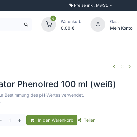
Preise inkl. MwSt.
0
Warenkorb
Gast
0,00
€
Mein Konto
Palettenkonfigurator
ator Phenolred 100 ml (weiß)
zur Bestimmung des pH-Wertes verwendet.
.
In den Warenkorb
Teilen