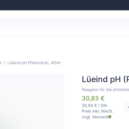
g
Wasseraufbereitung
Schwimmbad-Ausstattung
n
Lüeind pH (Phenolrot), 45ml
Lüeind pH (
Reagenz für die photome
30,83
€
30,83
€
/
Stk.
Preis inkl. MwSt.
zzgl. Versand