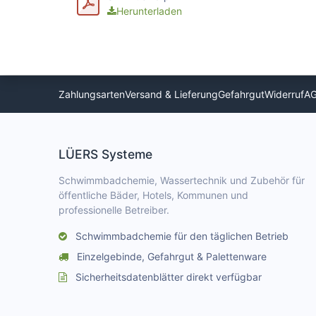
Herunterladen
Zahlungsarten
Versand & Lieferung
Gefahrgut
Widerruf
A
LÜERS Systeme
Schwimmbadchemie, Wassertechnik und Zubehör für
öffentliche Bäder, Hotels, Kommunen und
professionelle Betreiber.
Schwimmbadchemie für den täglichen Betrieb
Einzelgebinde, Gefahrgut & Palettenware
Sicherheitsdatenblätter direkt verfügbar