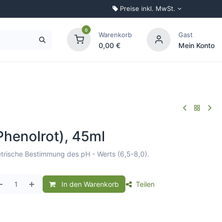
Preise inkl. MwSt.
0
Warenkorb
Gast
0,00
€
Mein Konto
Palettenkonfigurator
Phenolrot), 45ml
trische Bestimmung des pH - Werts (6,5-8,0).
In den Warenkorb
Teilen