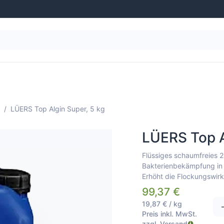
g
Wasseraufbereitung
Schwimmbad-Ausstattung
LÜERS Top Algin Super, 5 kg
LÜERS Top A
Flüssiges schaumfreies 
Bakterienbekämpfung in
Erhöht die Flockungswirk
99,37
€
19,87
€
/
kg
Preis inkl. MwSt.
zzgl. Versand