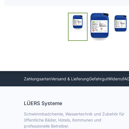
Zahlungsarten
Versand & Lieferung
Gefahrgut
Widerruf
A
LÜERS Systeme
Schwimmbadchemie, Wassertechnik und Zubehör für
öffentliche Bäder, Hotels, Kommunen und
professionelle Betreiber.