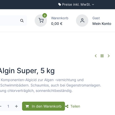
Preise inkl. MwSt.
0
Warenkorb
Gast
0,00
€
Mein Konto
Palettenkonfigurator
lgin Super, 5 kg
2 Komponenten-Algicid zur Algen -vernichtung und
 Schwimmbädern. Schaumlos, auch bei Gegenstromanlagen.
ung chlorverträglich, sonnenlichtbeständig.
In den Warenkorb
Teilen