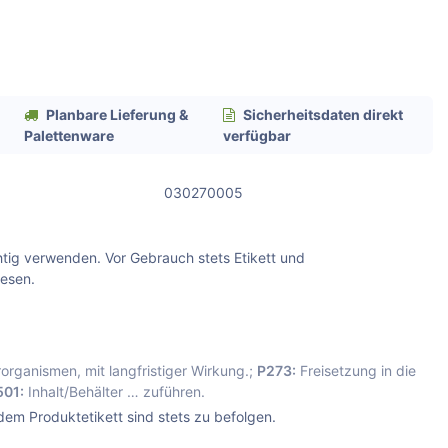
Planbare Lieferung &
Sicherheitsdaten direkt
Palettenware
verfügbar
030270005
htig verwenden. Vor Gebrauch stets Etikett und
lesen.
rorganismen, mit langfristiger Wirkung.;
P273:
Freisetzung in die
501:
Inhalt/Behälter … zuführen.
dem Produktetikett sind stets zu befolgen.