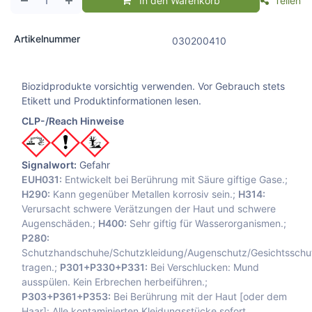
In den Warenkorb
Teilen
Artikelnummer
030200410
Biozidprodukte vorsichtig verwenden. Vor Gebrauch stets
Etikett und Produktinformationen lesen.
CLP-/Reach Hinweise
Signalwort:
Gefahr
EUH031:
Entwickelt bei Berührung mit Säure giftige Gase.;
H290:
Kann gegenüber Metallen korrosiv sein.;
H314:
Verursacht schwere Verätzungen der Haut und schwere
Augenschäden.;
H400:
Sehr giftig für Wasserorganismen.;
P280:
Schutzhandschuhe/Schutzkleidung/Augenschutz/Gesichtsschu
tragen.;
P301+P330+P331:
Bei Verschlucken: Mund
ausspülen. Kein Erbrechen herbeiführen.;
P303+P361+P353:
Bei Berührung mit der Haut [oder dem
Haar]: Alle kontaminierten Kleidungsstücke sofort