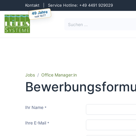
Zum Inhalt springen
Kontakt
|
Service Hotline: +49 4491 929029
49 Jahre
seit 1977
Lösungen
Reinigun
Jobs
Office Manager:in
Bewerbungsformu
Ihr Name
*
Ihre E-Mail
*