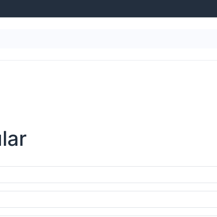
g
Wasseraufbereitung
Schwimmbad-Ausstattung
lar