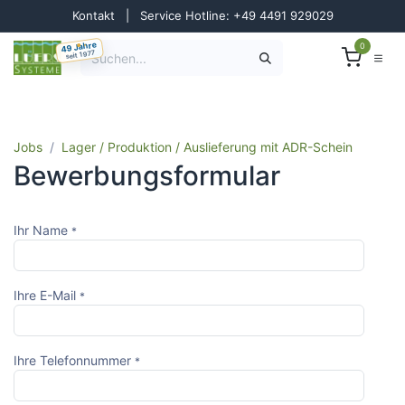
Zum Inhalt springen
Kontakt
|
Service Hotline: +49 4491 929029
49 Jahre
0
seit 1977
Jobs
Lager / Produktion / Auslieferung mit ADR-Schein
Bewerbungsformular
Ihr Name
*
Ihre E-Mail
*
Ihre Telefonnummer
*