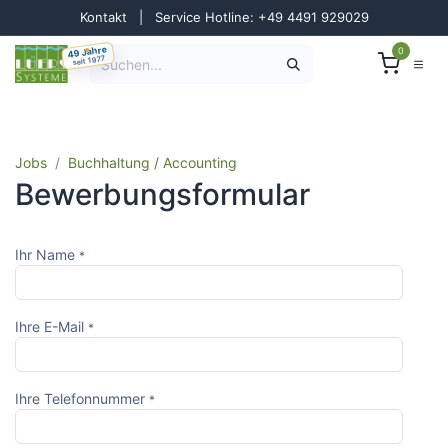
Zum Inhalt springen
Kontakt
|
Service Hotline: +49 4491 929029
49 Jahre
0
seit 1977
Jobs
Buchhaltung / Accounting
Bewerbungsformular
Ihr Name
*
Ihre E-Mail
*
Ihre Telefonnummer
*